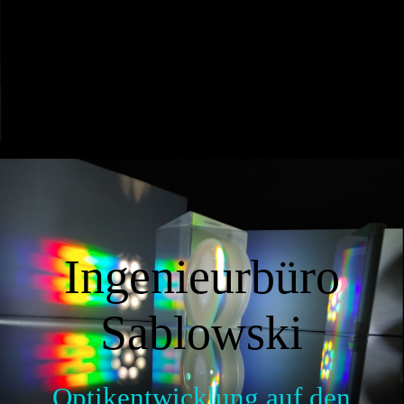
DE
STARTSEITE
ÜBER UNS
Ingenieurbüro
Spektroskopie-Buch
Sablowski
KONTAKT
Optikentwicklung auf den